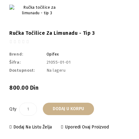
Ručka Točilice Za Limunadu - Tip 3
Brend:
Opifex
Šifra:
21055-01-01
Dostupnost:
Na lageru
800.00 Din
DODAJ U KORPU
Qty
Dodaj Na Listu Želja
Uporedi Ovaj Proizvod