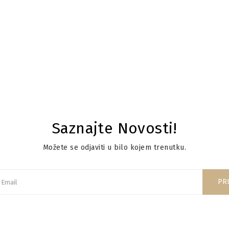
a Zatvaranje Aluminijumskih Tuba
Saznajte Novosti!
Možete se odjaviti u bilo kojem trenutku.
PRI