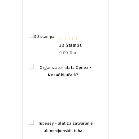
Oneder Clip - Je
4,000.00
Din
3D Štampa
0.00 Din
Organizator Alata
132.00
Din