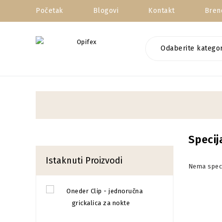
Početak
Blogovi
Kontakt
Bren
Odaberite kategor
Speci
Istaknuti Proizvodi
Nema speci