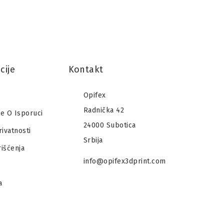
cije
Kontakt
Opifex
Radnička 42
je O Isporuci
24000 Subotica
rivatnosti
Srbija
rišćenja
info@opifex3dprint.com
a