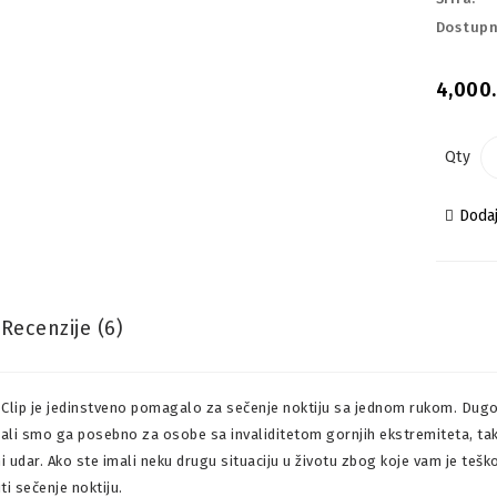
Dostupn
4,000.
Qty
Dodaj
Recenzije (6)
Clip je jedinstveno pomagalo za sečenje noktiju sa jednom rukom. Dugotr
rali smo ga posebno za osobe sa invaliditetom gornjih ekstremiteta, tako
 udar. Ako ste imali neku drugu situaciju u životu zbog koje vam je teško d
ti sečenje noktiju.