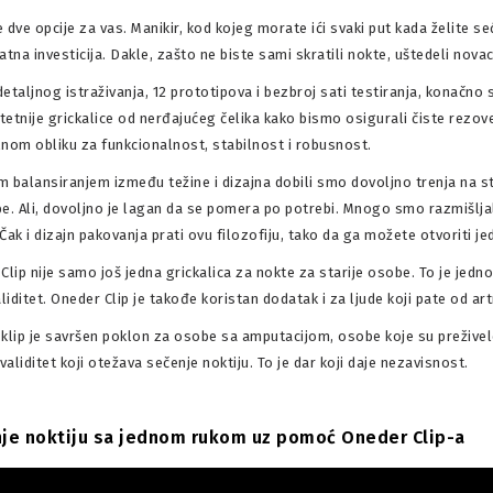
 dve opcije za vas. Manikir, kod kojeg morate ići svaki put kada želite seć
dnoručna Grickalica Za Nokte
atna investicija. Dakle, zašto ne biste sami skratili nokte, uštedeli novac
etaljnog istraživanja, 12 prototipova i bezbroj sati testiranja, konačn
itetnije grickalice od nerđajućeg čelika kako bismo osigurali čiste rezov
nom obliku za funkcionalnost, stabilnost i robusnost.
im balansiranjem između težine i dizajna dobili smo dovoljno trenja na s
e. Ali, dovoljno je lagan da se pomera po potrebi. Mnogo smo razmišljali 
Čak i dizajn pakovanja prati ovu filozofiju, tako da ga možete otvoriti 
Clip nije samo još jedna grickalica za nokte za starije osobe. To je jedn
liditet. Oneder Clip je takođe koristan dodatak i za ljude koji pate od art
klip je savršen poklon za osobe sa amputacijom, osobe koje su preživele 
 Opifex - Nosač Ključa D7
validitet koji otežava sečenje noktiju. To je dar koji daje nezavisnost.
je noktiju sa jednom rukom uz pomoć Oneder Clip-a