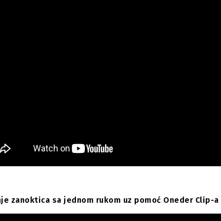
a Zatvaranje Aluminijumskih Tuba
je zanoktica sa jednom rukom uz pomoć Oneder Clip-a