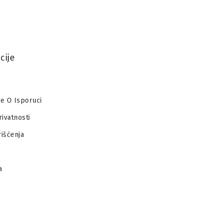
cije
je O Isporuci
rivatnosti
rišćenja
a