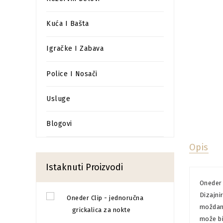
Kuća I Bašta
Igračke I Zabava
Police I Nosači
Usluge
Blogovi
Opis
Istaknuti Proizvodi
Oneder 
Dizajni
moždani
može bi