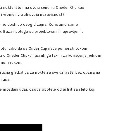
i nokte, što ima svoju cenu, ili Oneder Clip kao
 i vreme i vratili svoju nezavisnost?
o smo došli do ovog dizajna. Koristimo samo
e. Baza i poluga su projektovani i napravljeni u
tolu, tako da se Onder Clip neće pomerati tokom
o Oneder Clip-u i učinili ga lakim za korišćenje jednom
jednom rukom.
oručna grickalica za nokte za sve uzraste, bez obzira na
ritisa.
moždani udar, osobe obolele od artritisa i bilo koji