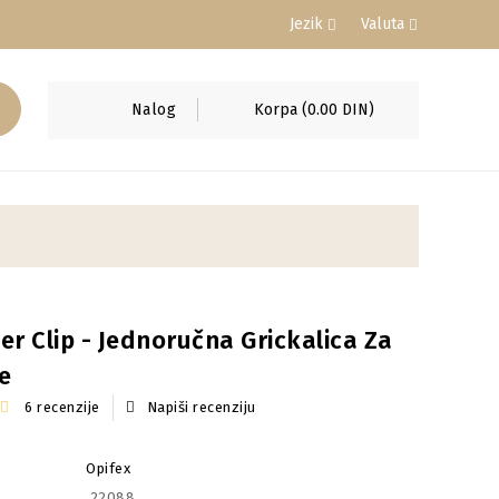
Jezik
Valuta
Nalog
Korpa
(0.00 DIN)
r Clip - Jednoručna Grickalica Za
e
6 recenzije
Napiši recenziju
Opifex
22088