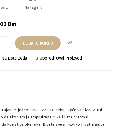
ost:
Na lageru
00 Din
- OR -
DODAJ U KORPU
 Na Listu Želja
Uporedi Ovaj Proizvod
ajan je, jednostavan za upotrebu i neće vas izneveriti.
 da ako vam je amputirana ruka ili ste pretrpeli
a koristite obe ruke. Bićete svesni koliko frustrirajuće