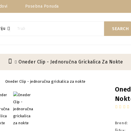
dovi
Posebna Ponuda
iju
SEARCH
Oneder Clip - Jednoručna Grickalica Za Nokte
Onede
Nokt
Brend:
Šifra: