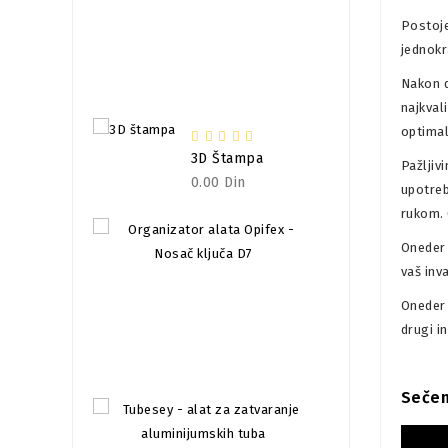
Postoje
Oneder Clip - Je
jednokr
4,000.00
Din
Nakon d
najkval
optimal
3D Štampa
Pažljiv
0.00 Din
upotreb
rukom. 
Oneder 
vaš inva
Oneder 
Organizator Alata
drugi in
132.00
Din
Sečen